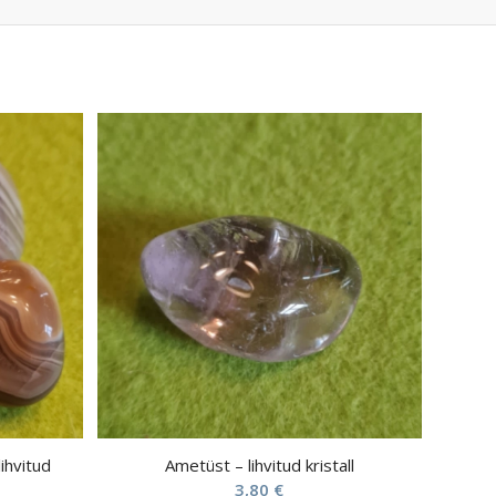
lihvitud
Ametüst – lihvitud kristall
3,80
€