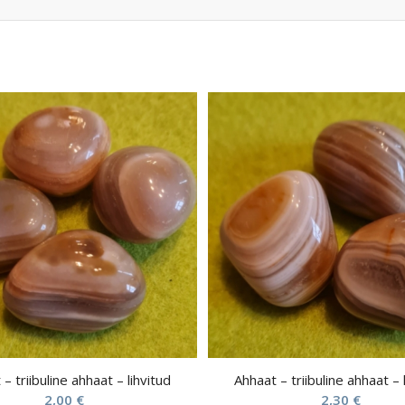
– triibuline ahhaat – lihvitud
Ahhaat – triibuline ahhaat – 
2,00
€
2,30
€