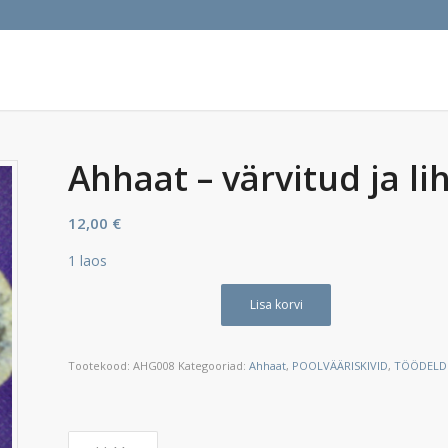
Ahhaat – värvitud ja l
12,00
€
1 laos
Lisa korvi
Tootekood:
AHG008
Kategooriad:
Ahhaat
,
POOLVÄÄRISKIVID
,
TÖÖDELDUD