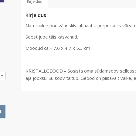
Kirjeldus
Kirjeldus
Naturaalne poolvääriskivi ahhaat – purpurseks värvitud
Seest juba täis kasvanud.
Mõõdud ca – 7.6 x 4,7 x 5,3 cm
KRISTALLGEOOD – Sosista oma südamsoov sellesse maag
aja jooksul Su soov täitub. Geood on piisavalt väike,