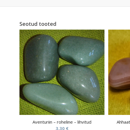
Seotud tooted
Aventuriin – roheline – lihvitud
Ahhaat 
3,30
€