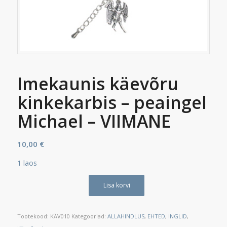
Imekaunis käevõru
kinkekarbis – peaingel
Michael – VIIMANE
10,00
€
1 laos
Lisa korvi
Tootekood:
KÄV010
Kategooriad:
ALLAHINDLUS
,
EHTED
,
INGLID
,