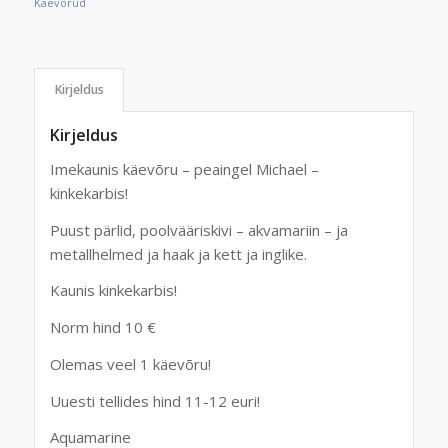
Käevõrud
Kirjeldus
Kirjeldus
Imekaunis käevõru – peaingel Michael –
kinkekarbis!
Puust pärlid, poolvääriskivi – akvamariin – ja
metallhelmed ja haak ja kett ja inglike.
Kaunis kinkekarbis!
Norm hind 10 €
Olemas veel 1 käevõru!
Uuesti tellides hind 11-12 euri!
Aquamarine