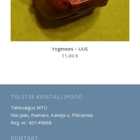
Yogimees – UUS
11,00
€
TULETEE KRISTALLIPOOD
Tähevalgus MTÜ
Viia-Jaan, Ihamaru, Kanepi v, Põlvamaa
Reg. nr.: 80149868
KONTAKT