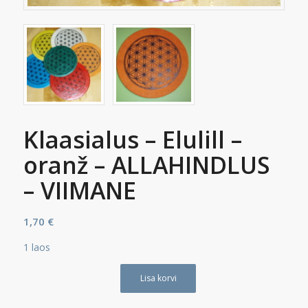
Klaasialus – Elulill –
oranž – ALLAHINDLUS
– VIIMANE
1,70
€
1 laos
Lisa korvi