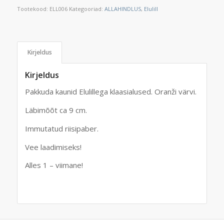
Tootekood:
ELL006
Kategooriad:
ALLAHINDLUS
,
Elulill
Kirjeldus
Kirjeldus
Pakkuda kaunid Elulillega klaasialused. Oranži värvi.
Läbimõõt ca 9 cm.
Immutatud riisipaber.
Vee laadimiseks!
Alles 1 – viimane!