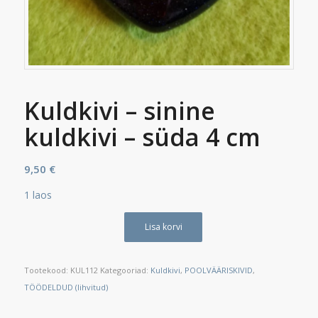
Kuldkivi – sinine
kuldkivi – süda 4 cm
9,50
€
1 laos
Lisa korvi
Tootekood:
KUL112
Kategooriad:
Kuldkivi
,
POOLVÄÄRISKIVID
,
TÖÖDELDUD (lihvitud)