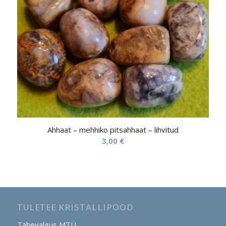
Ahhaat – mehhiko pitsahhaat – lihvitud
3,00
€
TULETEE KRISTALLIPOOD
Tähevalgus MTÜ