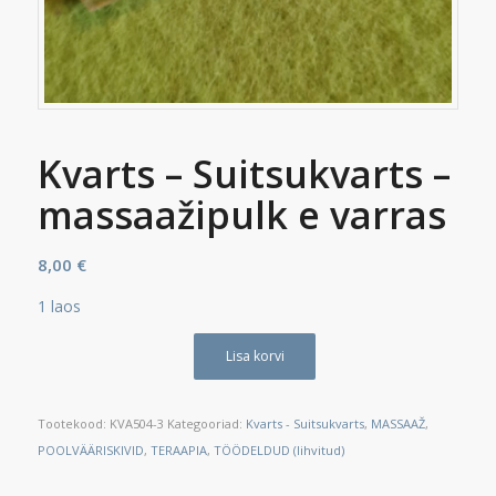
Kvarts – Suitsukvarts –
massaažipulk e varras
8,00
€
1 laos
Lisa korvi
Tootekood:
KVA504-3
Kategooriad:
Kvarts - Suitsukvarts
,
MASSAAŽ
,
POOLVÄÄRISKIVID
,
TERAAPIA
,
TÖÖDELDUD (lihvitud)