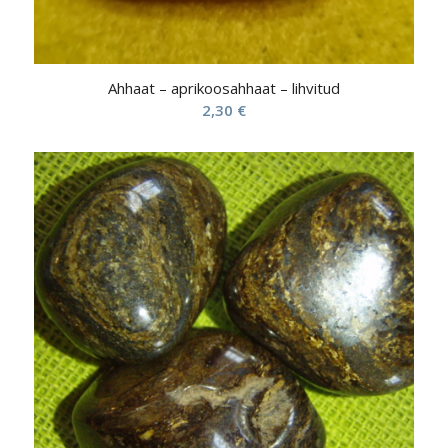
Ahhaat – aprikoosahhaat – lihvitud
2,30
€