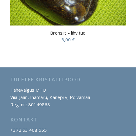
Bronsiit – lihvitud
5,00
€
TULETEE KRISTALLIPOOD
Tähevalgus MTÜ
Viia-Jaan, Ihamaru, Kanepi v, Põlvamaa
Reg. nr.: 80149868
KONTAKT
+372 53 468 555