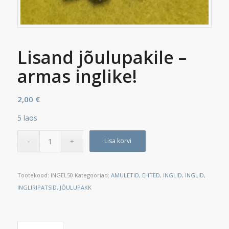
Lisand jõulupakile –
armas inglike!
2,00
€
5 laos
Lisa korvi
Tootekood:
INGEL50
Kategooriad:
AMULETID
,
EHTED
,
INGLID
,
INGLID
,
INGLIRIPATSID
,
JÕULUPAKK