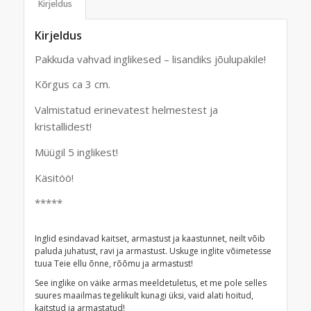
Kirjeldus
Kirjeldus
Pakkuda vahvad inglikesed – lisandiks jõulupakile!
Kõrgus ca 3 cm.
Valmistatud erinevatest helmestest ja
kristallidest!
Müügil 5 inglikest!
Käsitöö!
*****
Inglid esindavad kaitset, armastust ja kaastunnet, neilt võib
paluda juhatust, ravi ja armastust. Uskuge inglite võimetesse
tuua Teie ellu õnne, rõõmu ja armastust!
See inglike on väike armas meeldetuletus, et me pole selles
suures maailmas tegelikult kunagi üksi, vaid alati hoitud,
kaitstud ja armastatud!