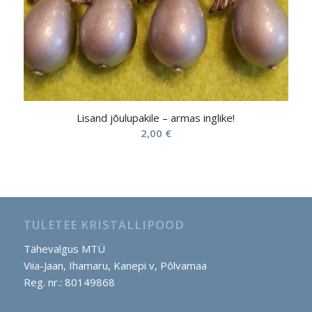
Lisand jõulupakile – armas inglike!
2,00
€
TULETEE KRISTALLIPOOD
Tähevalgus MTÜ
Viia-Jaan, Ihamaru, Kanepi v, Põlvamaa
Reg. nr.: 80149868