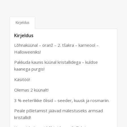
Kirjeldus
Kirjeldus
Lõhnaküünal – oranž – 2. tšakra – karneool –
Halloweeniks!
Pakkuda kaunis küünal kristallidega – kuldse
kaanega purgis!
Käsitöö!
Olemas 2 küünalt!
3 % eeterlikke õlisid – seeder, kuusk ja rosmariin.
Peale põletamist jäävad mälestuseks armsad
kristallid!