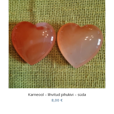
Karneool – lihvitud pihukivi – süda
8,00
€