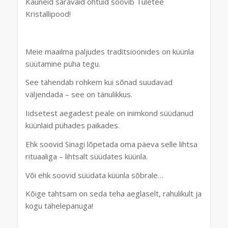
Kauneid säravaid õhtuid soovib Tuletee
Kristallipood!
Meie maailma paljudes traditsioonides on küünla
süütamine püha tegu.
See tähendab rohkem kui sõnad suudavad
väljendada – see on tänulikkus.
Iidsetest aegadest peale on inimkond süüdanud
küünlaid pühades paikades.
Ehk soovid Sinagi lõpetada oma päeva selle lihtsa
rituaaliga – lihtsalt süüdates küünla.
Või ehk soovid süüdata küünla sõbrale…
Kõige tähtsam on seda teha aeglaselt, rahulikult ja
kogu tähelepanuga!