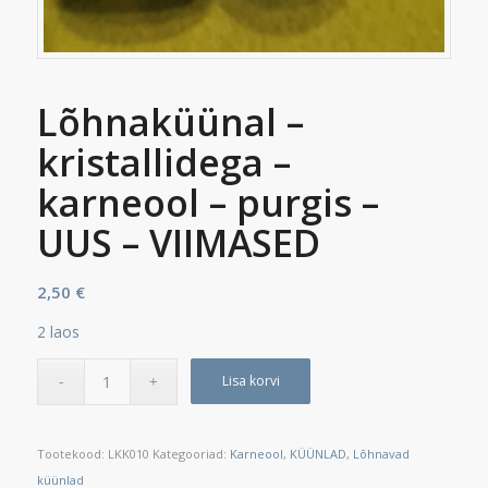
Lõhnaküünal –
kristallidega –
karneool – purgis –
UUS – VIIMASED
2,50
€
2 laos
Lisa korvi
Tootekood:
LKK010
Kategooriad:
Karneool
,
KÜÜNLAD
,
Lõhnavad
küünlad