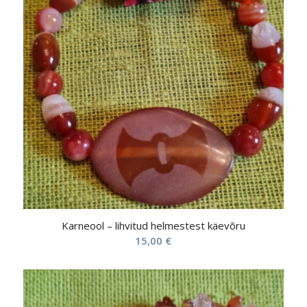
Karneool – lihvitud helmestest käevõru
15,00
€