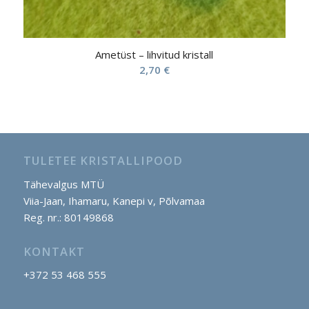
Ametüst – lihvitud kristall
2,70
€
TULETEE KRISTALLIPOOD
Tähevalgus MTÜ
Viia-Jaan, Ihamaru, Kanepi v, Põlvamaa
Reg. nr.: 80149868
KONTAKT
+372 53 468 555