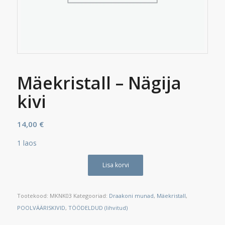
Mäekristall – Nägija
kivi
14,00
€
1 laos
Lisa korvi
Tootekood:
MKNK03
Kategooriad:
Draakoni munad
,
Mäekristall
,
POOLVÄÄRISKIVID
,
TÖÖDELDUD (lihvitud)