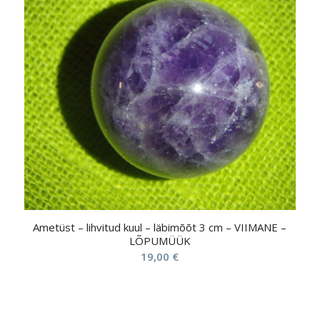
Ametüst – lihvitud kuul – läbimõõt 3 cm – VIIMANE –
LÕPUMÜÜK
19,00
€