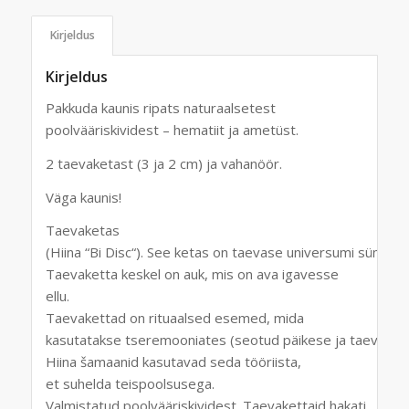
Kirjeldus
Kirjeldus
Pakkuda kaunis ripats naturaalsetest
poolvääriskividest – hematiit ja ametüst.
2 taevaketast (3 ja 2 cm) ja vahanöör.
Väga kaunis!
Taevaketas
(
Hiina
“
Bi
Disc
“)
.
See
ketas
on
taevase
universumi
sümbol
.
Taevaketta
keskel
on auk
, mis
on ava
igavesse
ellu
.
Taeva
kettad
on rituaal
sed
esemed,
mida
kasutatakse
tseremooniates
(seotud
päike
se
ja
taevaga
)
.
Hiina
šamaanid
kasutavad
seda tööriista
,
et
suhelda teispoolsusega
.
Valmistatud
poolvääriskividest
.
Taeva
kettaid
hakati