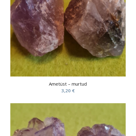
Ametüst – murtud
3,20
€