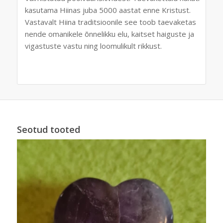
kasutama
Hiina
s
juba 5000 aastat
enne Kristust
.
Vastavalt Hiina
traditsioonile
see toob
taevaketas
nende omanikele
õnnelikku elu
, kaitset
haiguste ja
vigastuste vastu
ning loomulikult
rikkust.
Seotud tooted