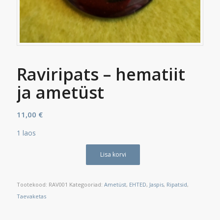
Raviripats – hematiit
ja ametüst
11,00
€
1 laos
Lisa korvi
Tootekood:
RAV001
Kategooriad:
Ametüst
,
EHTED
,
Jaspis
,
Ripatsid
,
Taevaketas