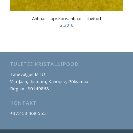
Ahhaat – aprikoosahhaat – lihvitud
2,30
€
TULETEE KRISTALLIPOOD
Tähevalgus MTÜ
Viia-Jaan, Ihamaru, Kanepi v, Põlvamaa
Reg. nr.: 80149868
KONTAKT
+372 53 468 555