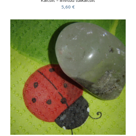
5,60
€