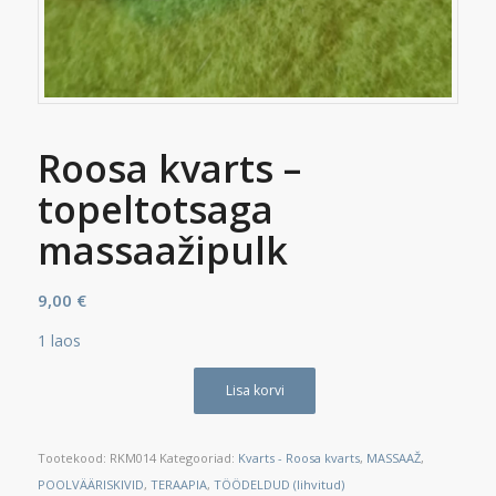
Roosa kvarts –
topeltotsaga
massaažipulk
9,00
€
1 laos
Lisa korvi
Tootekood:
RKM014
Kategooriad:
Kvarts - Roosa kvarts
,
MASSAAŽ
,
POOLVÄÄRISKIVID
,
TERAAPIA
,
TÖÖDELDUD (lihvitud)