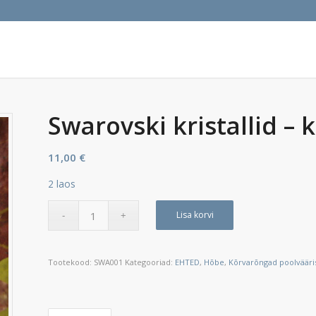
Swarovski kristallid –
11,00
€
2 laos
Lisa korvi
Tootekood:
SWA001
Kategooriad:
EHTED
,
Hõbe
,
Kõrvarõngad poolvääris