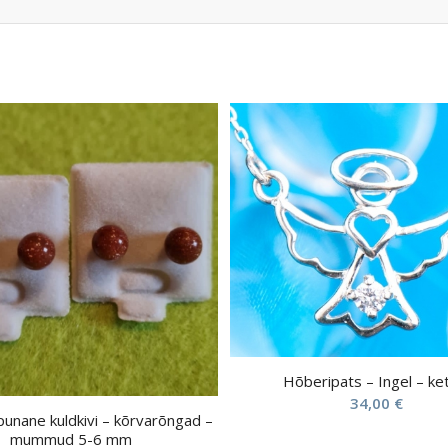
Hõberipats – Ingel – ke
34,00
€
 punane kuldkivi – kõrvarõngad –
mummud 5-6 mm