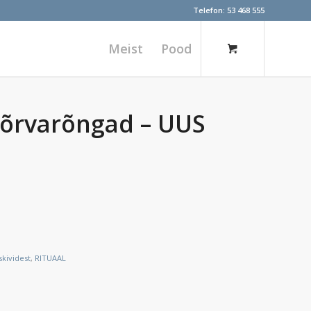
Telefon:
53 468 555
Meist
Pood
 kõrvarõngad – UUS
kividest
,
RITUAAL