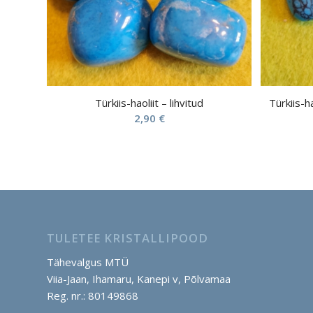
Türkiis-haoliit – lihvitud
Türkiis-h
2,90
€
TULETEE KRISTALLIPOOD
Tähevalgus MTÜ
Viia-Jaan, Ihamaru, Kanepi v, Põlvamaa
Reg. nr.: 80149868