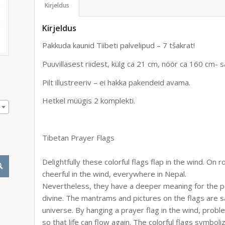
Kirjeldus
Kirjeldus
Pakkuda kaunid Tiibeti palvelipud – 7 tšakrat!
Puuvillasest riidest, külg ca 21 cm, nöör ca 160 cm- 
Pilt illustreeriv – ei hakka pakendeid avama.
Hetkel müügis 2 komplekti.
Tibetan Prayer Flags
Delightfully these colorful flags flap in the wind. On
cheerful in the wind, everywhere in Nepal.
Nevertheless, they have a deeper meaning for the pe
divine. The mantrams and pictures on the flags are s
universe. By hanging a prayer flag in the wind, prob
so that life can flow again. The colorful flags symbol