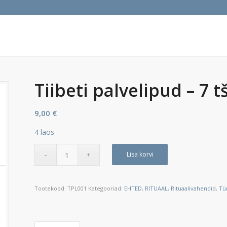
Tiibeti palvelipud – 7 
9,00
€
4 laos
Lisa korvi
Tootekood:
TPL001
Kategooriad:
EHTED
,
RITUAAL
,
Rituaalivahendid
,
Tür