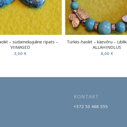
aoliit – südamekujuline ripats –
Türkiis-haoliit – käevõru – Libl
VIIMASED
ALLAHINDLUS
3,00
€
8,00
€
KONTAKT
+372 53 468 555