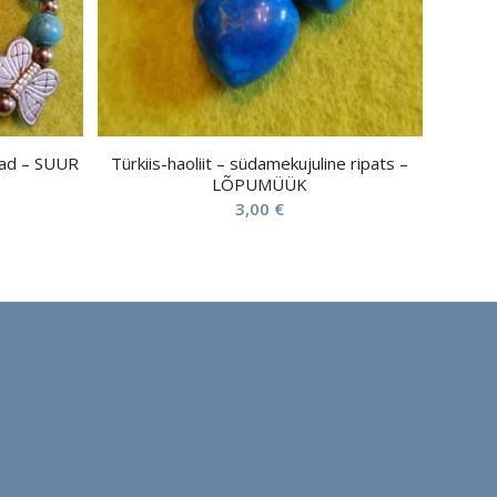
ikad – SUUR
Türkiis-haoliit – südamekujuline ripats –
LÕPUMÜÜK
3,00
€