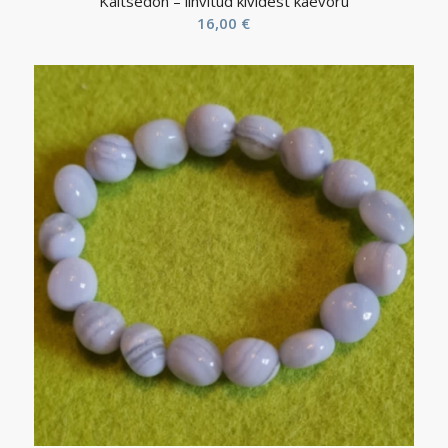
Kaltsedon – lihvitud kividest käevõru
16,00
€