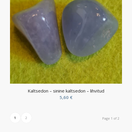
Kaltsedon – sinine kaltsedon – lihvitud
5,60
€
1
2
Page 1 of 2