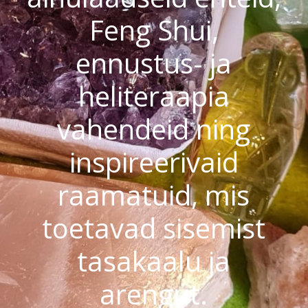
Feng Shui,
ennustus- ja
heliteraapia
vahendeid ning
inspireerivaid
raamatuid, mis
toetavad sisemist
tasakaalu ja
arengut.