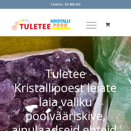
Telefon:
53 468 555
Tuletee
Kristallipoest leiate
laia valiku
poolvääriskive,
ainulaadseid ehteid,