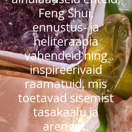
Feng Shui,
ennustus- ja
heliteraapia
vahendeid ning
inspireerivaid
raamatuid, mis
toetavad sisemist
tasakaalu ja
arengut.