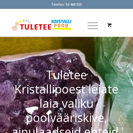
Telefon:
53 468 555
Tuletee
Kristallipoest leiate
laia valiku
poolvääriskive,
ainulaadseid ehteid,