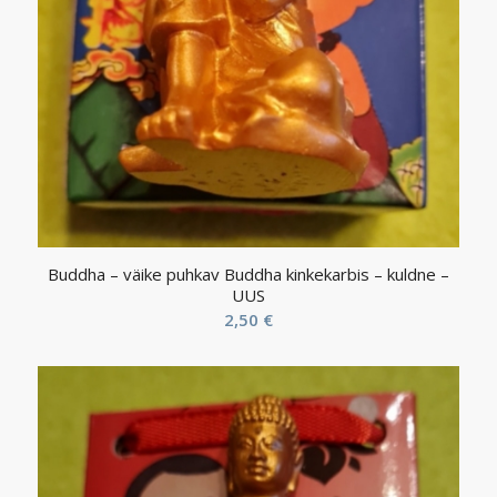
Buddha – väike puhkav Buddha kinkekarbis – kuldne –
UUS
2,50
€